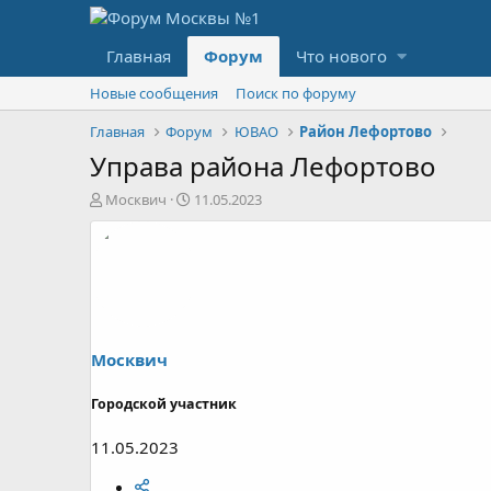
Главная
Форум
Что нового
Новые сообщения
Поиск по форуму
Главная
Форум
ЮВАО
Район Лефортово
Управа района Лефортово
А
Д
Москвич
11.05.2023
в
а
т
т
о
а
р
н
т
а
е
ч
м
а
ы
л
Москвич
а
Городской участник
11.05.2023